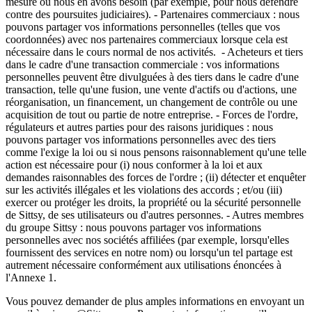
mesure où nous en avons besoin (par exemple, pour nous défendre
contre des poursuites judiciaires). - Partenaires commerciaux : nous
pouvons partager vos informations personnelles (telles que vos
coordonnées) avec nos partenaires commerciaux lorsque cela est
nécessaire dans le cours normal de nos activités. - Acheteurs et tiers
dans le cadre d'une transaction commerciale : vos informations
personnelles peuvent être divulguées à des tiers dans le cadre d'une
transaction, telle qu'une fusion, une vente d'actifs ou d'actions, une
réorganisation, un financement, un changement de contrôle ou une
acquisition de tout ou partie de notre entreprise. - Forces de l'ordre,
régulateurs et autres parties pour des raisons juridiques : nous
pouvons partager vos informations personnelles avec des tiers
comme l'exige la loi ou si nous pensons raisonnablement qu'une telle
action est nécessaire pour (i) nous conformer à la loi et aux
demandes raisonnables des forces de l'ordre ; (ii) détecter et enquêter
sur les activités illégales et les violations des accords ; et/ou (iii)
exercer ou protéger les droits, la propriété ou la sécurité personnelle
de Sittsy, de ses utilisateurs ou d'autres personnes. - Autres membres
du groupe Sittsy : nous pouvons partager vos informations
personnelles avec nos sociétés affiliées (par exemple, lorsqu'elles
fournissent des services en notre nom) ou lorsqu'un tel partage est
autrement nécessaire conformément aux utilisations énoncées à
l'Annexe 1.
Vous pouvez demander de plus amples informations en envoyant un